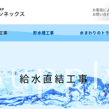
お電話に
お問い合
工事
貯水槽工事
水まわりのト
Suppl
給水直結工事