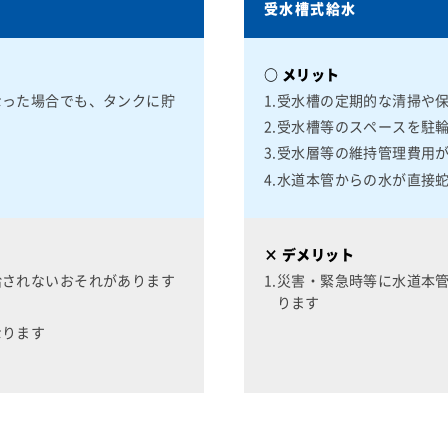
受水槽式給水
○ メリット
なった場合でも、タンクに貯
1.受水槽の定期的な清掃や
2.受水槽等のスペースを駐
3.受水層等の維持管理費用
4.水道本管からの水が直接
× デメリット
給されないおそれがあります
1.災害・緊急時等に水道本
ります
なります